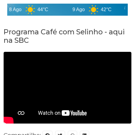
8 Ago
44°C
9 Ago
42°C
1
Programa Café com Selinho - aqui
na SBC