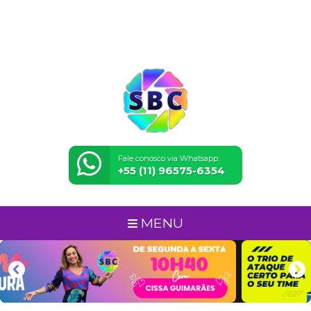
Fale conosco via Whatsapp:
+55 (11) 96575-6354
MENU