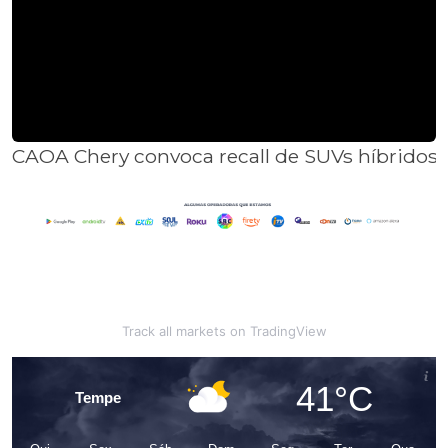
CAOA Chery convoca recall de SUVs híbridos n
Track all markets on TradingView
41°C
Tempe