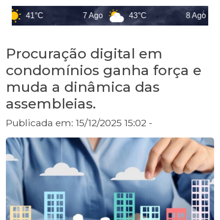
41°C
7 Ago
43°C
8 Ago
4
Procuração digital em
condomínios ganha força e
muda a dinâmica das
assembleias.
Publicada em: 15/12/2025 15:02 -