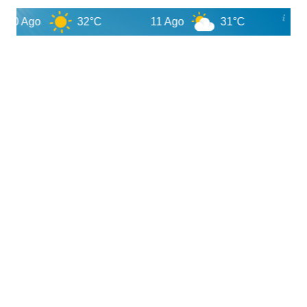
10 Ago
32°C
11 Ago
31°C
12