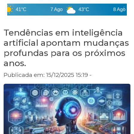
41°C
7 Ago
43°C
8 Ago
44
Tendências em inteligência
artificial apontam mudanças
profundas para os próximos
anos.
Publicada em: 15/12/2025 15:19 -