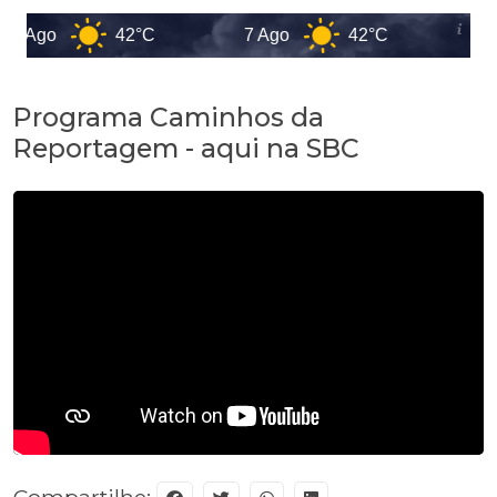
6 Ago
42°C
7 Ago
42°C
8 
Programa Caminhos da
Reportagem - aqui na SBC